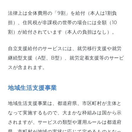
【2026年版】トライアル雇用助成
法律上は全体費用の「9割」を給付（本人は1割負
金とは?企業が知るべき支給額・条
担）、住民税が非課税の世帯の場合には全額（10
件・申請方法
割）が給付されています（本人の負担はなし）。
障害者雇用率が未達成だとどうな
る？罰則・企業名公表や対策をわ
自立支援給付のサービスには、就労移行支援や就労
かりやすく解説
継続型支援（A型、B型）、就労定着支援等のサービ
法定雇用率の引き上げはいつか
スが含まれます。
ら？2026年7月に2.7%への変更と
対象企業を解説
地域生活支援事業
【2026年最新】法定雇用率とは？
障害者雇用率制度の現状について
地域生活支援事業は、都道府県、市区町村が主体と
解説
なって実施するもので、大まかな枠組みは国から示
障害者雇用に関わる法律・制度の
されますが、サービスの類型や運用ルールは都道府
一覧｜2026年最新の改正ポイント
も解説
県、市町村が地域の実状に応じて定めるものとなっ