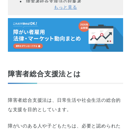
障害者総合支援法の対象者
もっと見る
2022年の改正でのポイント
障がい者等の地域生活の支援体制の
充実
障がい者の多様な就労ニーズに対す
る支援及び障がい者雇用の質の向上
の推進
精神障がい者の希望やニーズに応じ
障害者総合支援法とは
た支援体制の整備
難病患者及び小児慢性特定疾病児童
等に対する適切な医療の充実及び療
障害者総合支援法は、日常生活や社会生活の総合的
養生活支援の強化
な支援を目的としています。
障害福祉サービス等、指定難病及び
小児慢性特定疾病についてのデータ
障がいのある人や子どもたちは、必要と認められた