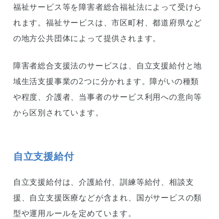
ベース（DB）に関する規定の整備
福祉サービス等を障害者総合福祉法によって受けら
れます。福祉サービスは、市区町村、都道府県など
その他
の地方公共団体によって提供されます。
就労選択支援の創設
障害者総合支援法のサービスは、自立支援給付と地
短時間労働者の雇用率への算定
域生活支援事業の2つに分かれます。障がいの種類
障害者総合支援法で受けられるサービス
や程度、介護者、当事者のサービス利用への意向等
障害者総合支援法のサービスの利用方法
から区別されています。
障害者総合支援法のサービスの利用者負
担と軽減措置
まとめ
自立支援給付
この記事を読んだ人におすすめ
自立支援給付は、介護給付、訓練等給付、相談支
障害者雇用と一般雇用の違いと
援、自立支援医療などが含まれ、国がサービスの類
は？働き方やメリット・デメリッ
トをわかりやすく解説
型や運用ルールを定めています。