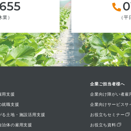
-655
0
祝休業）
（平日
企業ご担当者様へ
雇用支援
企業向け障がい者雇
の就職支援
企業向けサービスサ
がる土地・施設活用支援
お役立ちセミナー
自治体の雇用支援
お役立ち資料