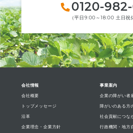
0120-982
（平日9:00～18:00 土日
会社情報
事業案内
会社概要
企業の障がい者
トップメッセージ
障がいのある方
沿革
社会貢献につな
企業理念・企業方針
行政機関・地方