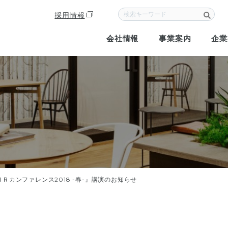
次
の
採用情報
ペ
ー
会社情報
事業案内
企業
ジ
へ
Ｒカンファレンス2018 -春-』講演のお知らせ