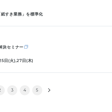
「紙すき業務」を標準化
解決セミナー
25日(火),27日(木)
2
3
4
5