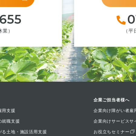
-655
0
祝休業）
（平日
企業ご担当者様へ
雇用支援
企業向け障がい者雇
の就職支援
企業向けサービスサ
がる土地・施設活用支援
お役立ちセミナー