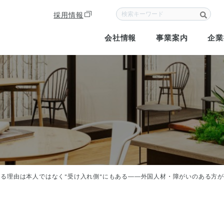
次
の
採用情報
ペ
ー
会社情報
事業案内
企業
ジ
へ
る理由は本人ではなく"受け入れ側"にもある――外国人材・障がいのある方