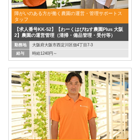
障がいのある方が働く農園の運営・管理サポートス
タッフ
【求人番号KK-52】【わーくはぴねす農園Plus 大阪
2】農園の運営管理（清掃・備品管理・受付等）
勤務地
大阪府大阪市西淀川区佃4丁目7-3
給与
時給1240円～