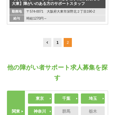
大東】障がいのある方のサポートスタッフ
勤務地
〒574-0071 大阪府大東市深野北２丁目190-2
給与
時給1270円～
1
2
他の障がい者サポート求人募集を探
す
東京
千葉
埼玉
関東
神奈川
群馬
栃木