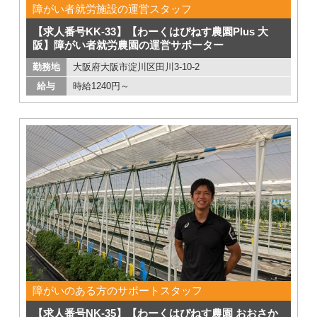
障がい者就労施設の運営スタッフ
【求人番号KK-33】【わーくはぴねす農園Plus 大
阪】障がい者就労農園の運営サポーター
勤務地
大阪府大阪市淀川区田川3-10-2
給与
時給1240円～
障がいのある方のサポートスタッフ
【求人番号NK-35】【わーくはぴねす農園 おおさか