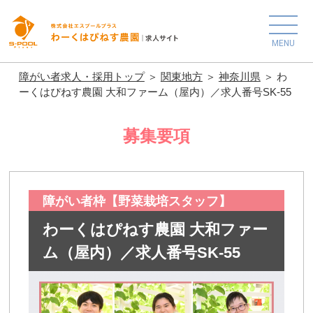
MENU
障がい者求人・採用トップ
＞
関東地方
＞
神奈川県
＞ わ
ーくはぴねす農園 大和ファーム（屋内）／求人番号SK-55
募集要項
障がい者枠【野菜栽培スタッフ】
わーくはぴねす農園 大和ファー
ム（屋内）／求人番号SK-55