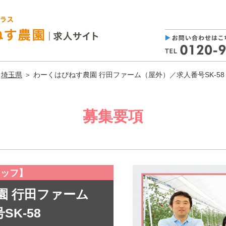
＞
埼玉県
＞ わーくはぴねす農園 行田ファーム（屋外）／求人番号SK-58
募集要項
タッフ】
園 行田ファーム
K-58