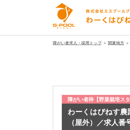
障がい者求人・採用トップ
＞
関東地方
障がい者枠【野菜栽培ス
わーくはぴねす農
（屋外）／求人番号S