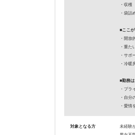
・収穫
・袋詰
■ここ
・開放
・重た
・サポ
・冷暖
■勤務
・プラ
・自分
・愛情
対象となる方
未経験
男女不