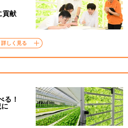
に貢献
べる！
況に