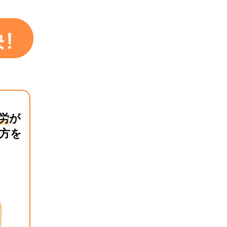
労
が
方を