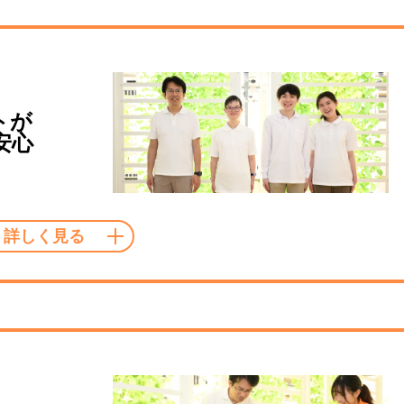
トが
安心