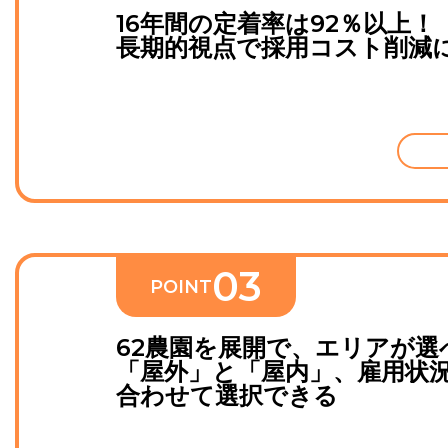
16年間の定着率は92％以上！
長期的視点で採用コスト削減
0
3
POINT
62農園を展開で、エリアが選
「屋外」と「屋内」、雇用状
合わせて選択できる