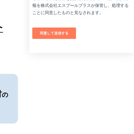
へ
材
の