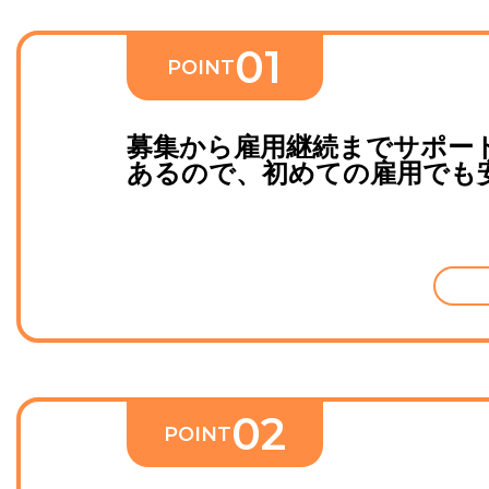
0
1
POINT
募集から雇用継続までサポー
あるので、初めての雇用でも
0
2
POINT